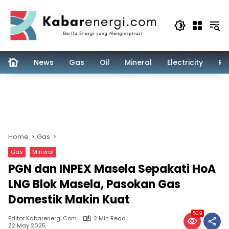
Skip
to
content
News
Gas
Oil
Mineral
Electricity
Re
Home
Gas
Gas
Mineral
PGN dan INPEX Masela Sepakati HoA
LNG Blok Masela, Pasokan Gas
Domestik Makin Kuat
509
Editor Kabarenergi.com
2 Min Read
22 May 2025