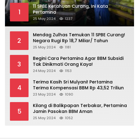
11 SPBE Ketahuan Curang, Ini Kata
1
Pertamina
25 May 2024
1237
Mendag Zulhas Temukan 11 SPBE Curang!
2
Negara Rugi Rp 18,7 Miliar/ Tahun
25 May 2024
1181
Begini Cara Pertamina Agar BBM Subsidi
3
Tak Dinikmati Orang Kaya!
24 May 2024
1153
Terima Kasih Sri Mulyani! Pertamina
4
Terima Kompensasi BBM Rp 43,52 Triliun
23 May 2024
1090
Kilang di Balikpapan Terbakar, Pertamina
5
Jamin Pasokan BBM Aman
25 May 2024
1052