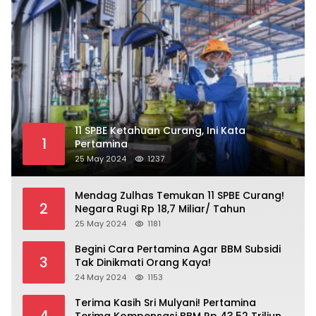
11 SPBE Ketahuan Curang, Ini Kata
1
Pertamina
25 May 2024
1237
Mendag Zulhas Temukan 11 SPBE Curang!
2
Negara Rugi Rp 18,7 Miliar/ Tahun
25 May 2024
1181
Begini Cara Pertamina Agar BBM Subsidi
3
Tak Dinikmati Orang Kaya!
24 May 2024
1153
Terima Kasih Sri Mulyani! Pertamina
4
Terima Kompensasi BBM Rp 43,52 Triliun