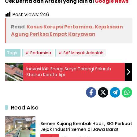
Cek Berita dan Artikel yang lain di
Google News
Post Views:
246
Read
Kasus Korupsi Pertamina, Kejaksaan
Agung Periksa Empat Karyawan
Tags:
Pertamina
SAF Minyak Jelantah
Inovasi KAI: Energi Surya Terangi Seluruh
Stasiun Kereta Api
Read Also
Semen Kujang Kembali Hadir, SIG Perkuat
Jejak Industri Semen di Jawa Barat