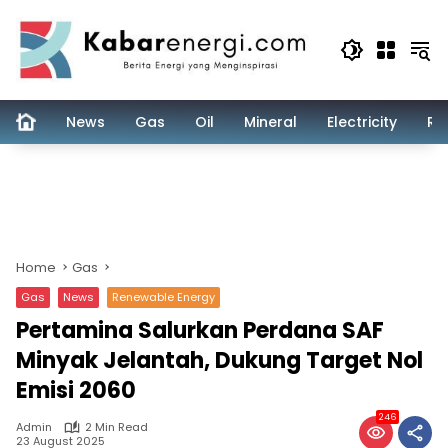
Skip
to
content
News
Gas
Oil
Mineral
Electricity
Re
Home
Gas
Gas
News
Renewable Energy
Pertamina Salurkan Perdana SAF
Minyak Jelantah, Dukung Target Nol
Emisi 2060
246
Admin
2 Min Read
23 August 2025