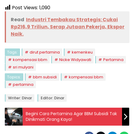
Post Views:
1,090
Read
Industri Tembakau Strategis: Cukai
Rp216,9 Triliun, Serap Jutaan Pekerja, Ekspor
Naik.
Tags:
dirut pertamina
kemenkeu
kompensasi bbm
Nicke Widyawati
Pertamina
sri mulyani
Topics:
bbm subsidi
kompensasi bbm
pertamina
Writer: Dinar
Editor: Dinar
Begini Cara Pertamina Agar BBM Subsidi Tak
Dinikmati Orang Kaya!