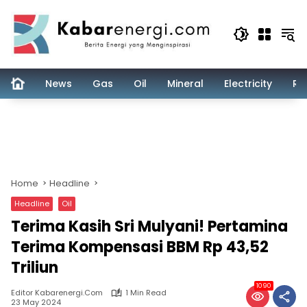
Skip
to
content
News
Gas
Oil
Mineral
Electricity
Re
Home
Headline
Headline
Oil
Terima Kasih Sri Mulyani! Pertamina
Terima Kompensasi BBM Rp 43,52
Triliun
1090
Editor Kabarenergi.com
1 Min Read
23 May 2024