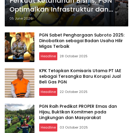
Perkuat Ketahanan Bisnis, PGN
Optimalkan Infrastruktur dan
Catat Kinerja Keuangan Sehat di
05 June 2026
Kuartal I 2026
PGN Sabet Penghargaan Subroto 2025:
Dinobatkan sebagai Badan Usaha Hilir
Migas Terbaik
Headline
28 October 2025
KPK Tetapkan Komisaris Utama PT IAE
sebagai Tersangka Baru Korupsi Jual
Beli Gas PGN
Headline
22 October 2025
PGN Raih Predikat PROPER Emas dan
Hijau, Buktikan Komitmen pada
Lingkungan dan Masyarakat
Headline
03 October 2025