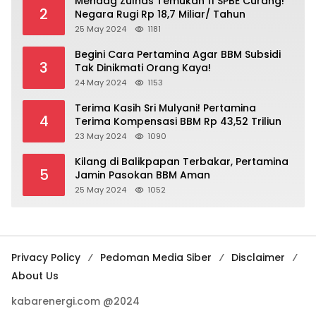
Mendag Zulhas Temukan 11 SPBE Curang!
2
Negara Rugi Rp 18,7 Miliar/ Tahun
25 May 2024
1181
Begini Cara Pertamina Agar BBM Subsidi
3
Tak Dinikmati Orang Kaya!
24 May 2024
1153
Terima Kasih Sri Mulyani! Pertamina
4
Terima Kompensasi BBM Rp 43,52 Triliun
23 May 2024
1090
Kilang di Balikpapan Terbakar, Pertamina
5
Jamin Pasokan BBM Aman
25 May 2024
1052
Privacy Policy
Pedoman Media Siber
Disclaimer
About Us
kabarenergi.com @2024