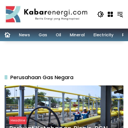
Skip
to
content
News
Gas
Oil
Mineral
Electricity
Re
Perusahaan Gas Negara
Headline