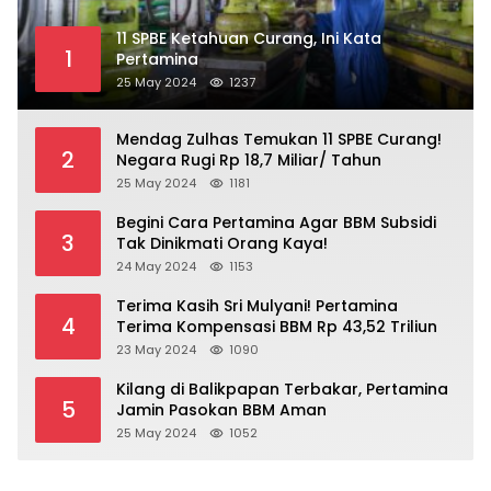
11 SPBE Ketahuan Curang, Ini Kata
1
Pertamina
25 May 2024
1237
Mendag Zulhas Temukan 11 SPBE Curang!
2
Negara Rugi Rp 18,7 Miliar/ Tahun
25 May 2024
1181
Begini Cara Pertamina Agar BBM Subsidi
3
Tak Dinikmati Orang Kaya!
24 May 2024
1153
Terima Kasih Sri Mulyani! Pertamina
4
Terima Kompensasi BBM Rp 43,52 Triliun
23 May 2024
1090
Kilang di Balikpapan Terbakar, Pertamina
5
Jamin Pasokan BBM Aman
25 May 2024
1052