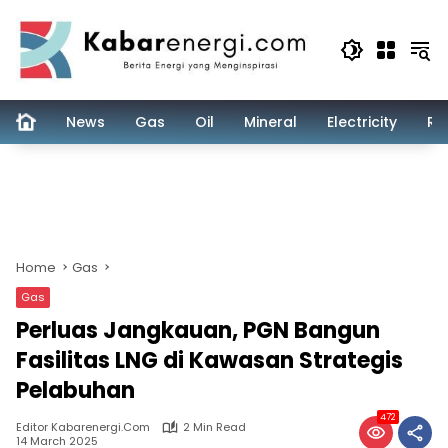
Skip
to
content
News
Gas
Oil
Mineral
Electricity
Re
Home
Gas
Gas
Perluas Jangkauan, PGN Bangun
Fasilitas LNG di Kawasan Strategis
Pelabuhan
472
Editor Kabarenergi.com
2 Min Read
14 March 2025