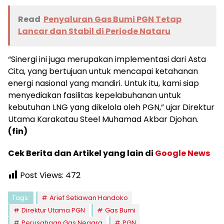
Read
Penyaluran Gas Bumi PGN Tetap
Lancar dan Stabil di Periode Nataru
“Sinergi ini juga merupakan implementasi dari Asta
Cita, yang bertujuan untuk mencapai ketahanan
energi nasional yang mandiri. Untuk itu, kami siap
menyediakan fasilitas kepelabuhanan untuk
kebutuhan LNG yang dikelola oleh PGN,” ujar Direktur
Utama Karakatau Steel Muhamad Akbar Djohan.
(fin)
Cek Berita dan Artikel yang lain di
Google News
Post Views:
472
Tags:
Arief Setiawan Handoko
Direktur Utama PGN
Gas Bumi
Perusahaan Gas Negara
PGN