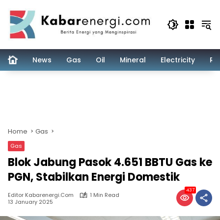
Skip
to
content
News
Gas
Oil
Mineral
Electricity
Re
Home
Gas
Gas
Blok Jabung Pasok 4.651 BBTU Gas ke
PGN, Stabilkan Energi Domestik
437
Editor Kabarenergi.com
1 Min Read
13 January 2025