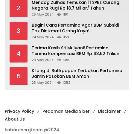
Mendag Zulhas Temukan 11 SPBE Curang!
2
Negara Rugi Rp 18,7 Miliar/ Tahun
25 May 2024
1181
Begini Cara Pertamina Agar BBM Subsidi
3
Tak Dinikmati Orang Kaya!
24 May 2024
1153
Terima Kasih Sri Mulyani! Pertamina
4
Terima Kompensasi BBM Rp 43,52 Triliun
23 May 2024
1090
Kilang di Balikpapan Terbakar, Pertamina
5
Jamin Pasokan BBM Aman
25 May 2024
1052
Privacy Policy
Pedoman Media Siber
Disclaimer
About Us
kabarenergi.com @2024