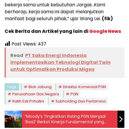
bekerja sama untuk kebutuhan Jargas .Kami
berharap, kerja sama ini dapat melanjutkan
manfaat bagi seluruh pihak,” ujar Wang Lei.
(fik)
Cek Berita dan Artikel yang lain di
Google News
Post Views:
437
Read
PT Saka Energi Indonesia
Implementasikan Teknologi Digital Twin
untuk Optimalkan Produksi Migas
Tags:
Blok Jabung
Direktur Komersial PGN
Perusahaan Gas Negara
PGN
Ratih Esti Prihatini
Subholding Gas Pertamina
“Moody’s Tingkatkan Rating PGN Menjadi
‘Baa2’ Berkat Kinerja Fundamental yang
Kuat”