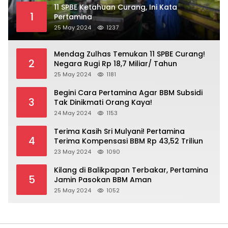
11 SPBE Ketahuan Curang, Ini Kata
1
Pertamina
25 May 2024
1237
Mendag Zulhas Temukan 11 SPBE Curang!
2
Negara Rugi Rp 18,7 Miliar/ Tahun
25 May 2024
1181
Begini Cara Pertamina Agar BBM Subsidi
3
Tak Dinikmati Orang Kaya!
24 May 2024
1153
Terima Kasih Sri Mulyani! Pertamina
4
Terima Kompensasi BBM Rp 43,52 Triliun
23 May 2024
1090
Kilang di Balikpapan Terbakar, Pertamina
5
Jamin Pasokan BBM Aman
25 May 2024
1052