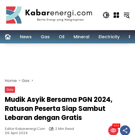
Skip
to
content
News
Gas
Oil
Mineral
Electricity
Re
Home
Gas
Gas
Mudik Asyik Bersama PGN 2024,
Ratusan Peserta Siap Sambut
Lebaran dengan Gratis
699
Editor Kabarenergi.com
2 Min Read
06 April 2024