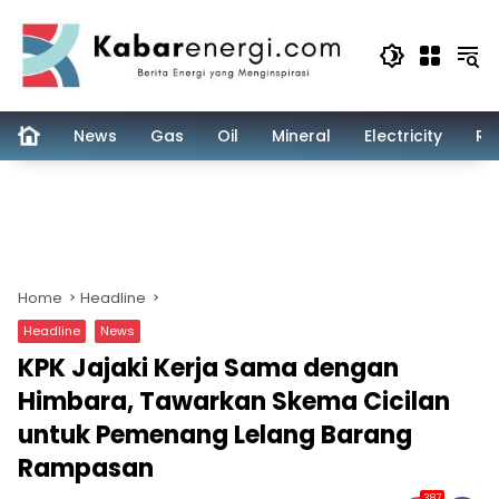
Skip
to
content
News
Gas
Oil
Mineral
Electricity
Re
Home
Headline
Headline
News
KPK Jajaki Kerja Sama dengan
Himbara, Tawarkan Skema Cicilan
untuk Pemenang Lelang Barang
Rampasan
387