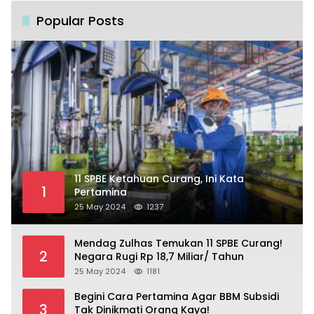
Popular Posts
11 SPBE Ketahuan Curang, Ini Kata
1
Pertamina
25 May 2024
1237
Mendag Zulhas Temukan 11 SPBE Curang!
2
Negara Rugi Rp 18,7 Miliar/ Tahun
25 May 2024
1181
Begini Cara Pertamina Agar BBM Subsidi
3
Tak Dinikmati Orang Kaya!