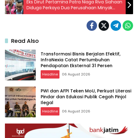
Eks Dirut Pertamina Patra Niaga Riva Siahaan
Diduga Perkaya Dua Perusahaan Minyak
Singapura
Read Also
Transformasi Bisnis Berjalan Efektif,
InfraNexia Catat Pertumbuhan
Pendapatan Eksternal 31 Persen
Headline
06 August 2026
PWI dan AFPI Teken MoU, Perkuat Literasi
Pindar dan Edukasi Publik Cegah Pinjol
Ilegal
Headline
06 August 2026