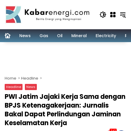
Skip
to
content
News
Gas
Oil
Mineral
Electricity
Re
Home
Headline
Headline
News
PWI Jatim Jajaki Kerja Sama dengan
BPJS Ketenagakerjaan: Jurnalis
Bakal Dapat Perlindungan Jaminan
Keselamatan Kerja
343