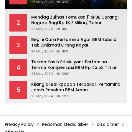
25 May 2024
1237
Mendag Zulhas Temukan 11 SPBE Curang!
2
Negara Rugi Rp 18,7 Miliar/ Tahun
25 May 2024
1181
Begini Cara Pertamina Agar BBM Subsidi
3
Tak Dinikmati Orang Kaya!
24 May 2024
1153
Terima Kasih Sri Mulyani! Pertamina
4
Terima Kompensasi BBM Rp 43,52 Triliun
23 May 2024
1090
Kilang di Balikpapan Terbakar, Pertamina
5
Jamin Pasokan BBM Aman
25 May 2024
1052
Privacy Policy
Pedoman Media Siber
Disclaimer
About Us