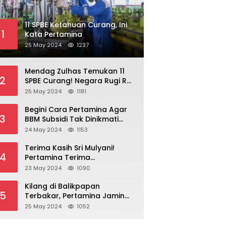
11 SPBE Ketahuan Curang, Ini
1
Kata Pertamina
25 May 2024
1237
Mendag Zulhas Temukan 11
2
SPBE Curang! Negara Rugi Rp
18,7 Miliar/ Tahun
25 May 2024
1181
Begini Cara Pertamina Agar
3
BBM Subsidi Tak Dinikmati
Orang Kaya!
24 May 2024
1153
Terima Kasih Sri Mulyani!
4
Pertamina Terima
Kompensasi BBM Rp 43,52
23 May 2024
1090
Triliun
Kilang di Balikpapan
5
Terbakar, Pertamina Jamin
Pasokan BBM Aman
25 May 2024
1052