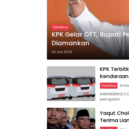
Headline
KPK Gelar OTT, Bupati
Diamankan
29 July 2026
KPK Terbit
Kendaraan 
Headline
18 Ma
KABARENERGI.CO
peringatan…
Yaqut Chol
Terima Uan