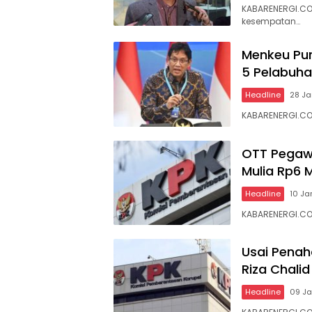
KABARENERGI.CO
kesempatan…
Menkeu Pur
5 Pelabuha
Headline
28 Ja
KABARENERGI.CO
OTT Pegawa
Mulia Rp6 M
Headline
10 Ja
KABARENERGI.CO
Usai Penah
Riza Chalid
Headline
09 J