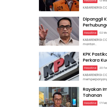
Headline
13 Ma
KABARENERGI.CO
Dipanggil 
Perhubung
Headline
02 M
KABARENERGI.CO
mantan…
KPK Pastik
Perkara Ku
Headline
20 Fe
KABARENERGI.COM
memperpanjan
Rayakan Im
Tahanan
Headline
17 Fe