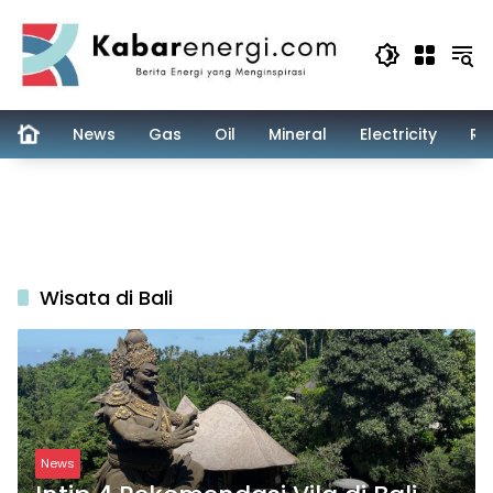
Skip
to
content
News
Gas
Oil
Mineral
Electricity
Re
Wisata di Bali
News