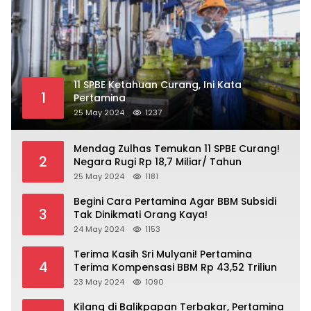
11 SPBE Ketahuan Curang, Ini Kata
1
Pertamina
25 May 2024
1237
Mendag Zulhas Temukan 11 SPBE Curang!
2
Negara Rugi Rp 18,7 Miliar/ Tahun
25 May 2024
1181
Begini Cara Pertamina Agar BBM Subsidi
3
Tak Dinikmati Orang Kaya!
24 May 2024
1153
Terima Kasih Sri Mulyani! Pertamina
4
Terima Kompensasi BBM Rp 43,52 Triliun
23 May 2024
1090
Kilang di Balikpapan Terbakar, Pertamina