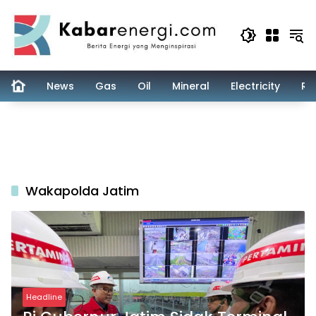
Skip
to
content
News
Gas
Oil
Mineral
Electricity
Re
Wakapolda Jatim
Headline