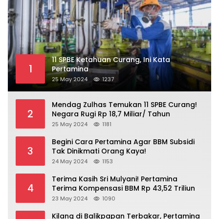
11 SPBE Ketahuan Curang, Ini Kata
1
Pertamina
25 May 2024
1237
Mendag Zulhas Temukan 11 SPBE Curang!
2
Negara Rugi Rp 18,7 Miliar/ Tahun
25 May 2024
1181
Begini Cara Pertamina Agar BBM Subsidi
3
Tak Dinikmati Orang Kaya!
24 May 2024
1153
Terima Kasih Sri Mulyani! Pertamina
4
Terima Kompensasi BBM Rp 43,52 Triliun
23 May 2024
1090
Kilang di Balikpapan Terbakar, Pertamina