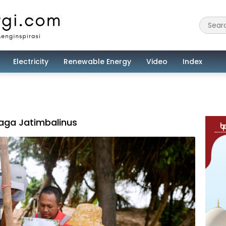
Electricity
Renewable Energy
Video
Index
iaga Jatimbalinus