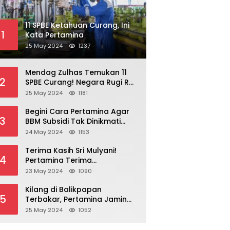
11 SPBE Ketahuan Curang, Ini
1
Kata Pertamina
25 May 2024
1237
Mendag Zulhas Temukan 11
2
SPBE Curang! Negara Rugi Rp
18,7 Miliar/ Tahun
25 May 2024
1181
Begini Cara Pertamina Agar
3
BBM Subsidi Tak Dinikmati
Orang Kaya!
24 May 2024
1153
Terima Kasih Sri Mulyani!
4
Pertamina Terima
Kompensasi BBM Rp 43,52
23 May 2024
1090
Triliun
Kilang di Balikpapan
5
Terbakar, Pertamina Jamin
Pasokan BBM Aman
25 May 2024
1052