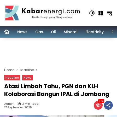
Skip
to
content
News
Gas
Oil
Mineral
Electricity
Re
Home
Headline
Headline
News
Atasi Limbah Tahu, PGN dan KLH
Kolaborasi Bangun IPAL di Jombang
374
Admin
3 Min Read
17 September 2025