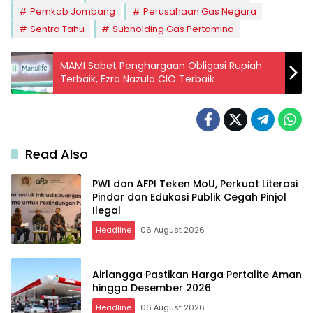
Pemkab Jombang
Perusahaan Gas Negara
Sentra Tahu
Subholding Gas Pertamina
MAMI Sabet Penghargaan Obligasi Rupiah
Terbaik, Ezra Nazula CIO Terbaik
Read Also
PWI dan AFPI Teken MoU, Perkuat Literasi
Pindar dan Edukasi Publik Cegah Pinjol
Ilegal
Headline
06 August 2026
Airlangga Pastikan Harga Pertalite Aman
hingga Desember 2026
Headline
06 August 2026