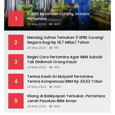
11 SPBE Ketahuan Curang, Ini Kata
1
Pertamina
25 May 2024
1237
Mendag Zulhas Temukan 11 SPBE Curang!
2
Negara Rugi Rp 18,7 Miliar/ Tahun
25 May 2024
1181
Begini Cara Pertamina Agar BBM Subsidi
3
Tak Dinikmati Orang Kaya!
24 May 2024
1153
Terima Kasih Sri Mulyani! Pertamina
4
Terima Kompensasi BBM Rp 43,52 Triliun
23 May 2024
1090
Kilang di Balikpapan Terbakar, Pertamina
5
Jamin Pasokan BBM Aman
25 May 2024
1052