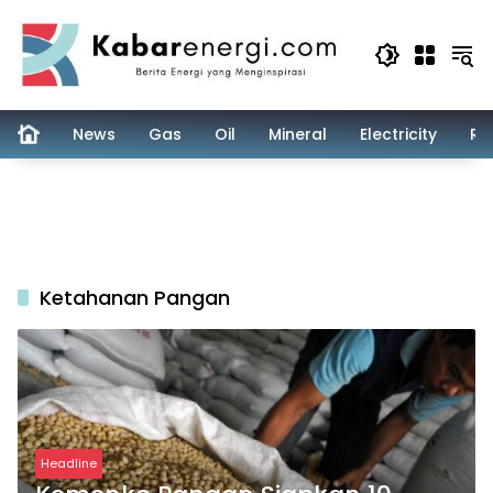
Skip
to
content
News
Gas
Oil
Mineral
Electricity
Re
Ketahanan Pangan
Headline