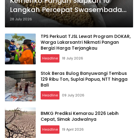
Kemenko Pangan Siapkan 10
Langkah Percepat Swasembada
Kedelai, Fokus Kurangi
28 July 2026
Ketergantungan Impor
TPS Perkuat TJSL Lewat Program DOKAR,
Warga Lakarsantri Nikmati Pangan
Bergizi Harga Terjangkau
Headline
18 July 2026
Stok Beras Bulog Banyuwangi Tembus
129 Ribu Ton, Suplai Papua, NTT hingga
Bali
Headline
09 July 2026
BMKG Prediksi Kemarau 2026 Lebih
Cepat, Simak Jadwalnya
Headline
19 April 2026