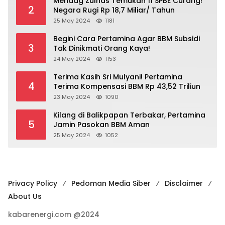
Mendag Zulhas Temukan 11 SPBE Curang!
2
Negara Rugi Rp 18,7 Miliar/ Tahun
25 May 2024
1181
Begini Cara Pertamina Agar BBM Subsidi
3
Tak Dinikmati Orang Kaya!
24 May 2024
1153
Terima Kasih Sri Mulyani! Pertamina
4
Terima Kompensasi BBM Rp 43,52 Triliun
23 May 2024
1090
Kilang di Balikpapan Terbakar, Pertamina
5
Jamin Pasokan BBM Aman
25 May 2024
1052
Privacy Policy
Pedoman Media Siber
Disclaimer
About Us
kabarenergi.com @2024