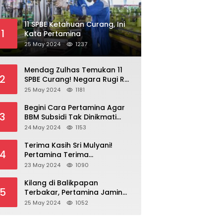
11 SPBE Ketahuan Curang, Ini
1
Kata Pertamina
25 May 2024
1237
Mendag Zulhas Temukan 11
2
SPBE Curang! Negara Rugi Rp
18,7 Miliar/ Tahun
25 May 2024
1181
Begini Cara Pertamina Agar
3
BBM Subsidi Tak Dinikmati
Orang Kaya!
24 May 2024
1153
Terima Kasih Sri Mulyani!
4
Pertamina Terima
Kompensasi BBM Rp 43,52
23 May 2024
1090
Triliun
Kilang di Balikpapan
5
Terbakar, Pertamina Jamin
Pasokan BBM Aman
25 May 2024
1052