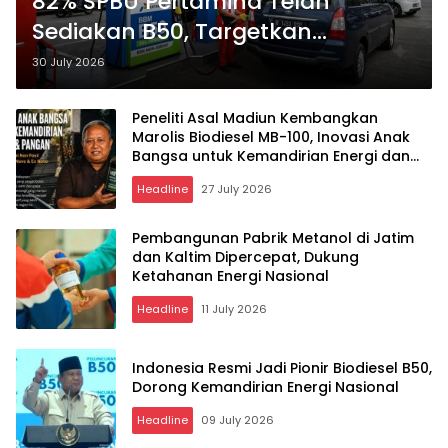
82% SPBU Pertamina Telah
Sediakan B50, Targetkan
Rampung Total September 2026
30 July 2026
Peneliti Asal Madiun Kembangkan
Marolis Biodiesel MB-100, Inovasi Anak
Bangsa untuk Kemandirian Energi dan
Pangan
Headline
27 July 2026
Pembangunan Pabrik Metanol di Jatim
dan Kaltim Dipercepat, Dukung
Ketahanan Energi Nasional
Headline
11 July 2026
Indonesia Resmi Jadi Pionir Biodiesel B50,
Dorong Kemandirian Energi Nasional
Headline
09 July 2026