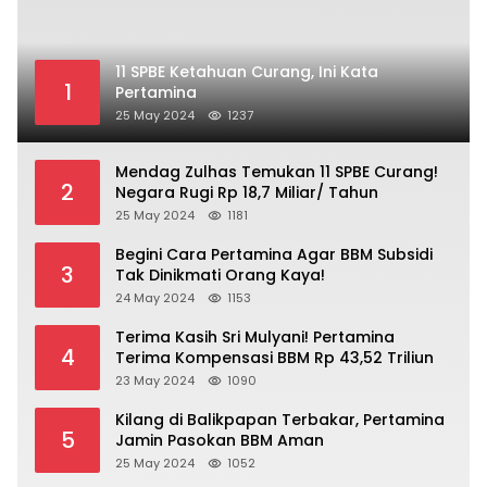
11 SPBE Ketahuan Curang, Ini Kata
1
Pertamina
25 May 2024
1237
Mendag Zulhas Temukan 11 SPBE Curang!
2
Negara Rugi Rp 18,7 Miliar/ Tahun
25 May 2024
1181
Begini Cara Pertamina Agar BBM Subsidi
3
Tak Dinikmati Orang Kaya!
24 May 2024
1153
Terima Kasih Sri Mulyani! Pertamina
4
Terima Kompensasi BBM Rp 43,52 Triliun
23 May 2024
1090
Kilang di Balikpapan Terbakar, Pertamina
5
Jamin Pasokan BBM Aman
25 May 2024
1052