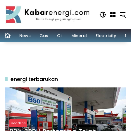
Skip
to
content
News
Gas
Oil
Mineral
Electricity
Re
energi terbarukan
Headline