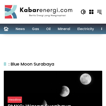
Skip
to
content
News
Gas
Oil
Mineral
Electricity
Re
: Blue Moon Surabaya
Headline