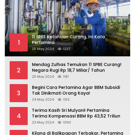
11 SPBE Ketahuan Curang, Ini Kata
1
Pertamina
25 May 2024
1237
Mendag Zulhas Temukan 11 SPBE Curang!
2
Negara Rugi Rp 18,7 Miliar/ Tahun
25 May 2024
1181
Begini Cara Pertamina Agar BBM Subsidi
3
Tak Dinikmati Orang Kaya!
24 May 2024
1153
Terima Kasih Sri Mulyani! Pertamina
4
Terima Kompensasi BBM Rp 43,52 Triliun
23 May 2024
1090
Kilang di Balikpapan Terbakar, Pertamina