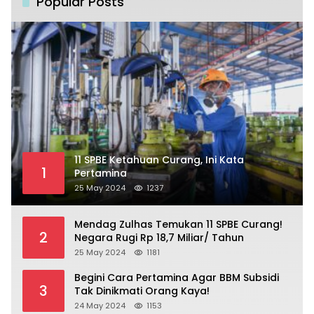
Popular Posts
11 SPBE Ketahuan Curang, Ini Kata
1
Pertamina
25 May 2024
1237
Mendag Zulhas Temukan 11 SPBE Curang!
2
Negara Rugi Rp 18,7 Miliar/ Tahun
25 May 2024
1181
Begini Cara Pertamina Agar BBM Subsidi
3
Tak Dinikmati Orang Kaya!
24 May 2024
1153