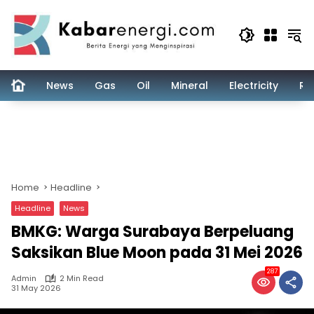
Skip
to
content
News
Gas
Oil
Mineral
Electricity
Re
Home
Headline
Headline
News
BMKG: Warga Surabaya Berpeluang
Saksikan Blue Moon pada 31 Mei 2026
287
Admin
2 Min Read
31 May 2026