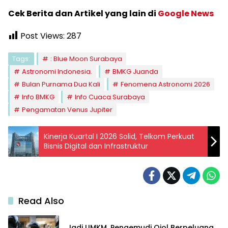
Cek Berita dan Artikel yang lain di
Google News
Post Views:
287
Tags:
: Blue Moon Surabaya
Astronomi Indonesia.
BMKG Juanda
Bulan Purnama Dua Kali
Fenomena Astronomi 2026
Info BMKG
Info Cuaca Surabaya
Pengamatan Venus Jupiter
Kinerja Kuartal I 2026 Solid, Telkom Perkuat
Bisnis Digital dan Infrastruktur
Read Also
Jadi UMKM, Pengemudi Ojol Berpeluang