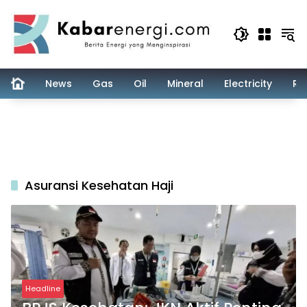
Skip
to
content
News
Gas
Oil
Mineral
Electricity
Re
Asuransi Kesehatan Haji
Headline