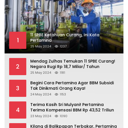
11 SPBE Ketahuan Curang, Ini Kata
1
Pertamina
25 May 2024
1237
Mendag Zulhas Temukan 11 SPBE Curang!
2
Negara Rugi Rp 18,7 Miliar/ Tahun
25 May 2024
1181
Begini Cara Pertamina Agar BBM Subsidi
3
Tak Dinikmati Orang Kaya!
24 May 2024
1153
Terima Kasih Sri Mulyani! Pertamina
4
Terima Kompensasi BBM Rp 43,52 Triliun
23 May 2024
1090
Kilang di Balikpapan Terbakar, Pertamina