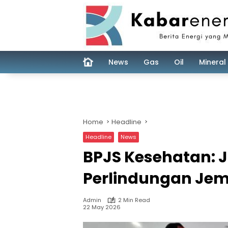
Skip
to
content
News
Gas
Oil
Mineral
Home
Headline
Headline
News
BPJS Kesehatan: J
Perlindungan Jem
Admin
2 Min Read
22 May 2026