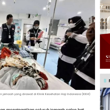
an jemaah yang dirawat di Klinik Kesehatan Haji Indonesia (KKHI)
an mengingatkan seluruh jemaah calon haji