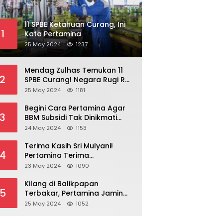
11 SPBE Ketahuan Curang, Ini
1
Kata Pertamina
25 May 2024
1237
Mendag Zulhas Temukan 11
2
SPBE Curang! Negara Rugi Rp
18,7 Miliar/ Tahun
25 May 2024
1181
Begini Cara Pertamina Agar
3
BBM Subsidi Tak Dinikmati
Orang Kaya!
24 May 2024
1153
Terima Kasih Sri Mulyani!
4
Pertamina Terima
Kompensasi BBM Rp 43,52
23 May 2024
1090
Triliun
Kilang di Balikpapan
5
Terbakar, Pertamina Jamin
Pasokan BBM Aman
25 May 2024
1052