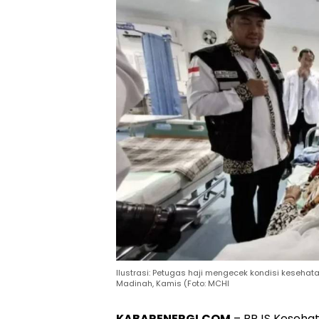
Ilustrasi: Petugas haji mengecek kondisi kesehat
Madinah, Kamis (Foto: MCHl
KABARENERGI.COM
– BPJS Kesehat