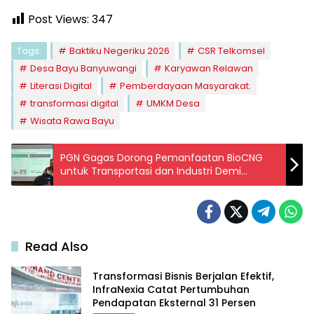
Post Views:
347
Tags:
Baktiku Negeriku 2026
CSR Telkomsel
Desa Bayu Banyuwangi
Karyawan Relawan
Literasi Digital
Pemberdayaan Masyarakat.
transformasi digital
UMKM Desa
Wisata Rawa Bayu
PGN Gagas Dorong Pemanfaatan BioCNG
untuk Transportasi dan Industri Demi
Perkuat Ketahanan Energi Nasional.
Read Also
Transformasi Bisnis Berjalan Efektif,
InfraNexia Catat Pertumbuhan
Pendapatan Eksternal 31 Persen