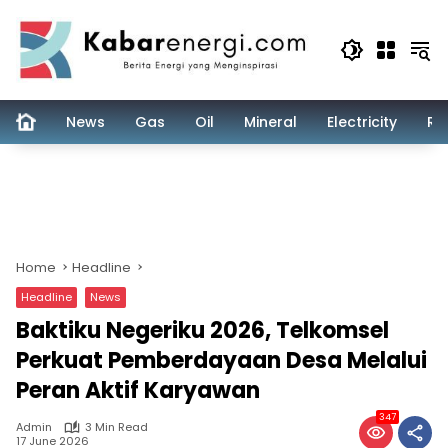
Skip
to
content
News
Gas
Oil
Mineral
Electricity
Re
Home
Headline
Headline
News
Baktiku Negeriku 2026, Telkomsel
Perkuat Pemberdayaan Desa Melalui
Peran Aktif Karyawan
347
Admin
3 Min Read
17 June 2026