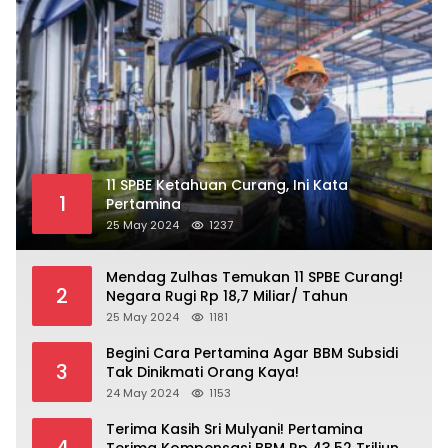
11 SPBE Ketahuan Curang, Ini Kata
1
Pertamina
25 May 2024
1237
Mendag Zulhas Temukan 11 SPBE Curang!
2
Negara Rugi Rp 18,7 Miliar/ Tahun
25 May 2024
1181
Begini Cara Pertamina Agar BBM Subsidi
3
Tak Dinikmati Orang Kaya!
24 May 2024
1153
Terima Kasih Sri Mulyani! Pertamina
4
Terima Kompensasi BBM Rp 43,52 Triliun