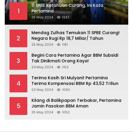
11 SPBE Ketahuan Curang, Ini Kata
1
Pertamina
25 May 2024
1237
Mendag Zulhas Temukan 11 SPBE Curang!
2
Negara Rugi Rp 18,7 Miliar/ Tahun
25 May 2024
1181
Begini Cara Pertamina Agar BBM Subsidi
3
Tak Dinikmati Orang Kaya!
24 May 2024
1153
Terima Kasih Sri Mulyani! Pertamina
4
Terima Kompensasi BBM Rp 43,52 Triliun
23 May 2024
1090
Kilang di Balikpapan Terbakar, Pertamina
5
Jamin Pasokan BBM Aman
25 May 2024
1052