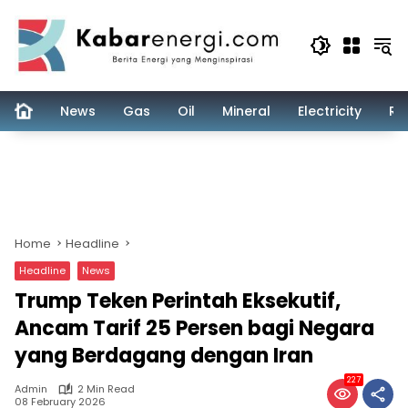
Skip
to
content
News
Gas
Oil
Mineral
Electricity
Re
Home
Headline
Headline
News
Trump Teken Perintah Eksekutif,
Ancam Tarif 25 Persen bagi Negara
yang Berdagang dengan Iran
227
Admin
2 Min Read
08 February 2026