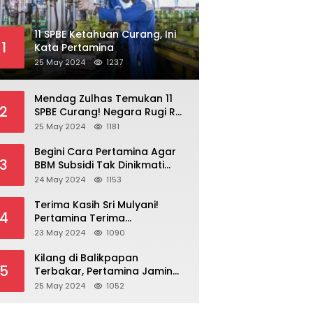
11 SPBE Ketahuan Curang, Ini
1
Kata Pertamina
25 May 2024
1237
Mendag Zulhas Temukan 11
2
SPBE Curang! Negara Rugi Rp
18,7 Miliar/ Tahun
25 May 2024
1181
Begini Cara Pertamina Agar
3
BBM Subsidi Tak Dinikmati
Orang Kaya!
24 May 2024
1153
Terima Kasih Sri Mulyani!
4
Pertamina Terima
Kompensasi BBM Rp 43,52
23 May 2024
1090
Triliun
Kilang di Balikpapan
5
Terbakar, Pertamina Jamin
Pasokan BBM Aman
25 May 2024
1052