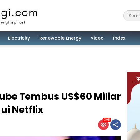
Electricity
Renewable Energy
Video
Index
be Tembus US$60 Miliar
i Netflix
398