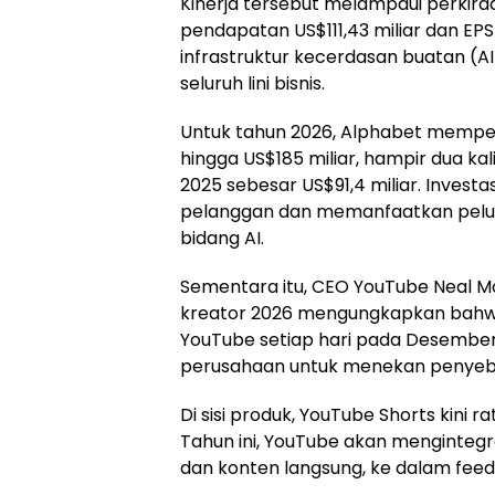
Kinerja tersebut melampaui perkir
pendapatan US$111,43 miliar dan EPS
infrastruktur kecerdasan buatan (
seluruh lini bisnis.
Untuk tahun 2026, Alphabet memper
hingga US$185 miliar, hampir dua ka
2025 sebesar US$91,4 miliar. Invest
pelanggan dan memanfaatkan pelua
bidang AI.
Sementara itu, CEO YouTube Neal 
kreator 2026 mengungkapkan bahwa l
YouTube setiap hari pada Desembe
perusahaan untuk menekan penyebar
Di sisi produk, YouTube Shorts kini ra
Tahun ini, YouTube akan mengintegr
dan konten langsung, ke dalam feed