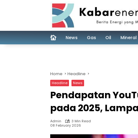
Skip
to
content
News
Gas
Oil
Mineral
Home
Headline
Headline
News
Pendapatan YouTu
pada 2025, Lampau
Admin
3 Min Read
08 February 2026