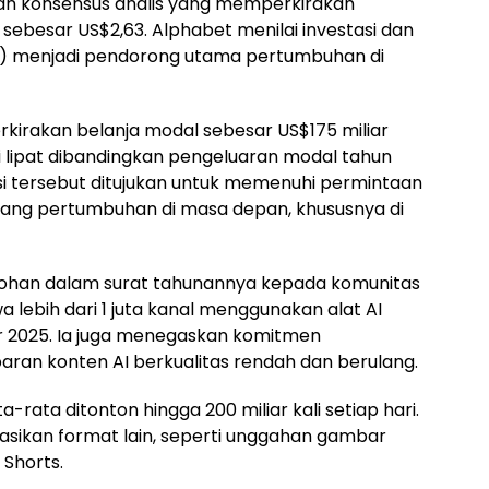
aan konsensus analis yang memperkirakan
 sebesar US$2,63. Alphabet menilai investasi dan
AI) menjadi pendorong utama pertumbuhan di
kirakan belanja modal sebesar US$175 miliar
li lipat dibandingkan pengeluaran modal tahun
asi tersebut ditujukan untuk memenuhi permintaan
ng pertumbuhan di masa depan, khususnya di
Mohan dalam surat tahunannya kepada komunitas
ebih dari 1 juta kanal menggunakan alat AI
r 2025. Ia juga menegaskan komitmen
an konten AI berkualitas rendah dan berulang.
ta-rata ditonton hingga 200 miliar kali setiap hari.
asikan format lain, seperti unggahan gambar
 Shorts.