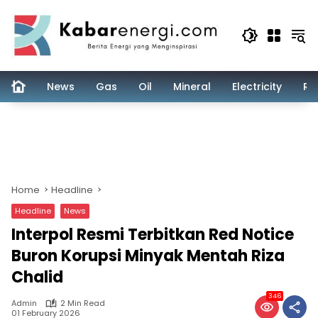
Skip
to
content
News
Gas
Oil
Mineral
Electricity
Re
Home
Headline
Headline
News
Interpol Resmi Terbitkan Red Notice
Buron Korupsi Minyak Mentah Riza
Chalid
346
Admin
2 Min Read
01 February 2026