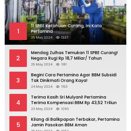
11 SPBE Ketahuan Curang, Ini Kata
1
Pertamina
25 May 2024
1237
Mendag Zulhas Temukan 11 SPBE Curang!
2
Negara Rugi Rp 18,7 Miliar/ Tahun
25 May 2024
1181
Begini Cara Pertamina Agar BBM Subsidi
3
Tak Dinikmati Orang Kaya!
24 May 2024
1153
Terima Kasih Sri Mulyani! Pertamina
4
Terima Kompensasi BBM Rp 43,52 Triliun
23 May 2024
1090
Kilang di Balikpapan Terbakar, Pertamina
5
Jamin Pasokan BBM Aman
25 May 2024
1052