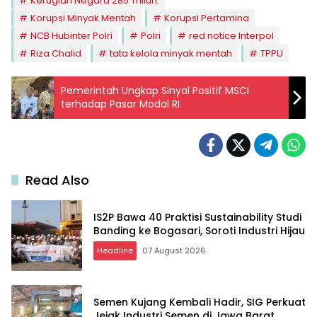
Kerugian Negara 285 Triliun.
Korupsi Minyak Mentah
Korupsi Pertamina
NCB Hubinter Polri
Polri
red notice Interpol
Riza Chalid
tata kelola minyak mentah
TPPU
Pemerintah Ungkap Sinyal Positif MSCI
terhadap Pasar Modal RI
Read Also
IS2P Bawa 40 Praktisi Sustainability Studi
Banding ke Bogasari, Soroti Industri Hijau
Headline
07 August 2026
Semen Kujang Kembali Hadir, SIG Perkuat
Jejak Industri Semen di Jawa Barat