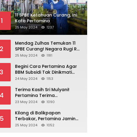
11 SPBE Ketahuan Curang, Ini
1
Kata Pertamina
25 May 2024
1237
Mendag Zulhas Temukan 11
2
SPBE Curang! Negara Rugi Rp
18,7 Miliar/ Tahun
25 May 2024
1181
Begini Cara Pertamina Agar
3
BBM Subsidi Tak Dinikmati
Orang Kaya!
24 May 2024
1153
Terima Kasih Sri Mulyani!
4
Pertamina Terima
Kompensasi BBM Rp 43,52
23 May 2024
1090
Triliun
Kilang di Balikpapan
5
Terbakar, Pertamina Jamin
Pasokan BBM Aman
25 May 2024
1052