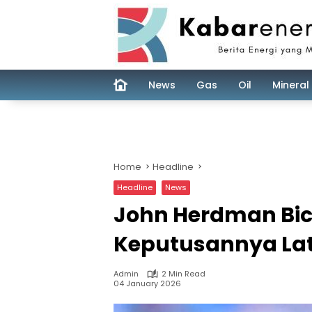
Skip
to
content
News
Gas
Oil
Mineral
Home
Headline
Headline
News
John Herdman Bica
Keputusannya Lat
Admin
2 Min Read
04 January 2026