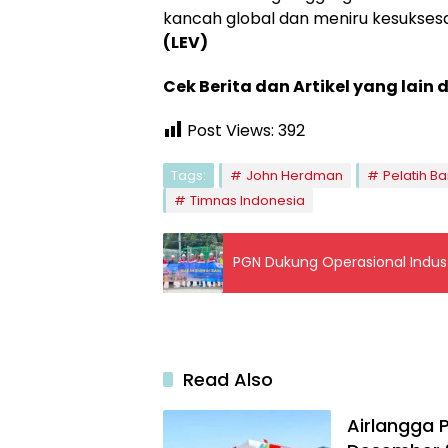
kancah global dan meniru kesukses
(LEV)
Cek Berita dan Artikel yang lain 
Post Views:
392
Tags:
John Herdman
Pelatih Ba
Timnas Indonesia
PGN Dukung Operasional Indust
Read Also
Airlangga 