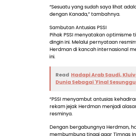
“Sesuatu yang sudah saya lihat adala
dengan Kanada,” tambahnya.
Sambutan Antusias PSSI
Pihak PSSI menyatakan optimisme ti
dingin ini. Melalui pernyataan resm
Herdman di kancah internasional m
ini.
Read
Hadapi Arab Saudi, Kluive
Dunia Sebagai 'Final Sesungg
“PSSI menyambut antusias kehadiran
rekam jejak Herdman menjadi alasan u
resminya.
Dengan bergabungnya Herdman, hara
membumbung tinggi agar Timnas In