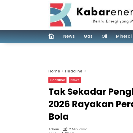
Skip
to
content
News
Gas
Oil
Mineral
Home
Headline
Headline
News
Tak Sekadar Peng
2026 Rayakan Pe
Bola
Admin
2 Min Read