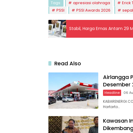
Tags:
apresiasi olahraga
Erick 
PSSI
PSSI Awards 2026
sepak
Stabil, Harga Emas Antam 29 M
Read Also
Airlangga 
Desember 
Headline
06 A
KABARENERGI.COM
Hartarto…
Kawasan In
Dikembangk