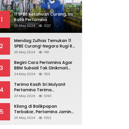
11 SPBE Ketahuan Curang, Ini
1
Kata Pertamina
25 May 2024
1237
Mendag Zulhas Temukan 11
2
SPBE Curang! Negara Rugi Rp
18,7 Miliar/ Tahun
25 May 2024
1181
Begini Cara Pertamina Agar
3
BBM Subsidi Tak Dinikmati
Orang Kaya!
24 May 2024
1153
Terima Kasih Sri Mulyani!
4
Pertamina Terima
Kompensasi BBM Rp 43,52
23 May 2024
1090
Triliun
Kilang di Balikpapan
5
Terbakar, Pertamina Jamin
Pasokan BBM Aman
25 May 2024
1052