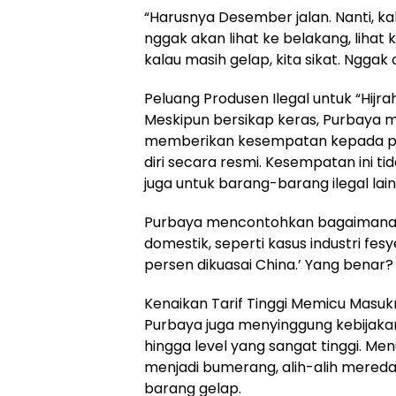
“Harusnya Desember jalan. Nanti, kal
nggak akan lihat ke belakang, liha
kalau masih gelap, kita sikat. Nggak
Peluang Produsen Ilegal untuk “Hijra
Meskipun bersikap keras, Purbaya
memberikan kesempatan kepada par
diri secara resmi. Kesempatan ini t
juga untuk barang-barang ilegal lain
Purbaya mencontohkan bagaimana b
domestik, seperti kasus industri fesy
persen dikuasai China.’ Yang benar? ‘
Kenaikan Tarif Tinggi Memicu Masu
Purbaya juga menyinggung kebijaka
hingga level yang sangat tinggi. Men
menjadi bumerang, alih-alih mere
barang gelap.