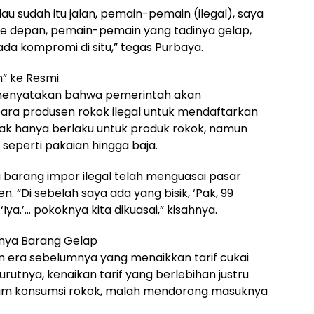
au sudah itu jalan, pemain-pemain (ilegal), saya
t ke depan, pemain-pemain yang tadinya gelap,
 ada kompromi di situ,” tegas Purbaya.
h” ke Resmi
 menyatakan bahwa pemerintah akan
a produsen rokok ilegal untuk mendaftarkan
idak hanya berlaku untuk produk rokok, namun
 seperti pakaian hingga baja.
arang impor ilegal telah menguasai pasar
en. “Di sebelah saya ada yang bisik, ‘Pak, 99
Iya.’… pokoknya kita dikuasai,” kisahnya.
knya Barang Gelap
n era sebelumnya yang menaikkan tarif cukai
urutnya, kenaikan tarif yang berlebihan justru
dam konsumsi rokok, malah mendorong masuknya