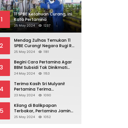
11 SPBE Ketahuan Curang, Ini
1
Kata Pertamina
25 May 2024
1237
Mendag Zulhas Temukan 11
2
SPBE Curang! Negara Rugi Rp
18,7 Miliar/ Tahun
25 May 2024
1181
Begini Cara Pertamina Agar
3
BBM Subsidi Tak Dinikmati
Orang Kaya!
24 May 2024
1153
Terima Kasih Sri Mulyani!
4
Pertamina Terima
Kompensasi BBM Rp 43,52
23 May 2024
1090
Triliun
Kilang di Balikpapan
5
Terbakar, Pertamina Jamin
Pasokan BBM Aman
25 May 2024
1052