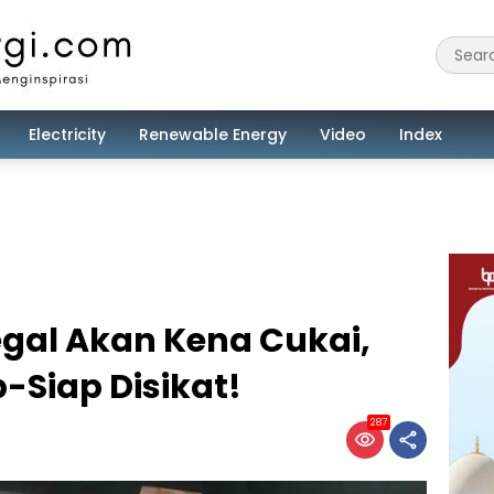
Electricity
Renewable Energy
Video
Index
egal Akan Kena Cukai,
-Siap Disikat!
287