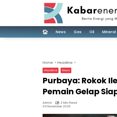
Skip
to
content
News
Gas
Oil
Mineral
Home
Headline
Headline
News
Purbaya: Rokok Il
Pemain Gelap Siap
Admin
2 Min Read
04 November 2025