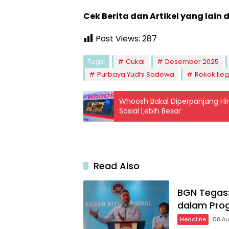
Cek Berita dan Artikel yang lain 
Post Views:
287
Tags:
Cukai
Desember 2025
Purbaya Yudhi Sadewa
Rokok Ileg
Whoosh Bakal Diperpanjang Hi
Sosial Lebih Besar
Read Also
BGN Tegas:
dalam Pro
Headline
08 A