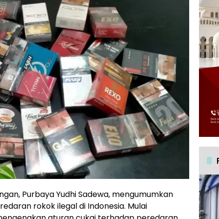
angan, Purbaya Yudhi Sadewa, mengumumkan
edaran rokok ilegal di Indonesia. Mulai
engenakan aturan cukai terhadap peredaran