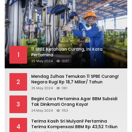
11 SPBE Ketahuan Curang, Ini Kata
1
Pertamina
25 May 2024
1237
Mendag Zulhas Temukan 11 SPBE Curang!
2
Negara Rugi Rp 18,7 Miliar/ Tahun
25 May 2024
1181
Begini Cara Pertamina Agar BBM Subsidi
3
Tak Dinikmati Orang Kaya!
24 May 2024
1153
Terima Kasih Sri Mulyani! Pertamina
4
Terima Kompensasi BBM Rp 43,52 Triliun