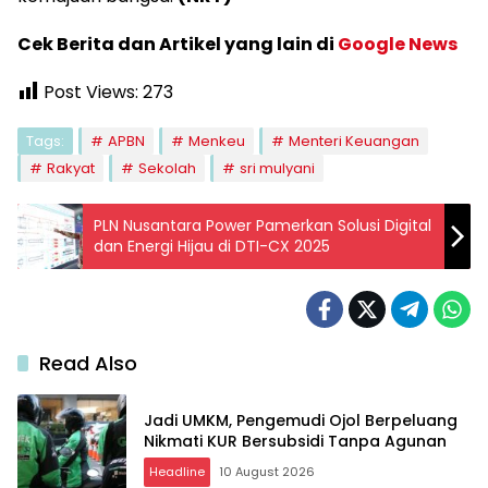
Cek Berita dan Artikel yang lain di
Google News
Post Views:
273
Tags:
APBN
Menkeu
Menteri Keuangan
Rakyat
Sekolah
sri mulyani
PLN Nusantara Power Pamerkan Solusi Digital
dan Energi Hijau di DTI-CX 2025
Read Also
Jadi UMKM, Pengemudi Ojol Berpeluang
Nikmati KUR Bersubsidi Tanpa Agunan
Headline
10 August 2026