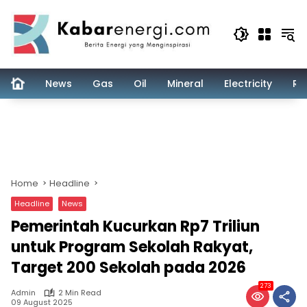
Skip
to
content
News
Gas
Oil
Mineral
Electricity
Re
Home
Headline
Headline
News
Pemerintah Kucurkan Rp7 Triliun
untuk Program Sekolah Rakyat,
Target 200 Sekolah pada 2026
273
Admin
2 Min Read
09 August 2025