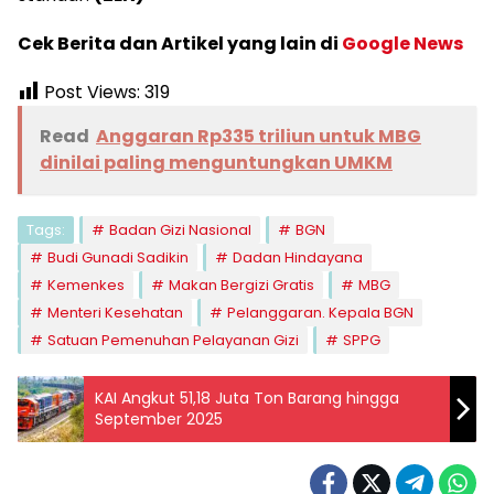
Cek Berita dan Artikel yang lain di
Google News
Post Views:
319
Read
Anggaran Rp335 triliun untuk MBG
dinilai paling menguntungkan UMKM
Tags:
Badan Gizi Nasional
BGN
Budi Gunadi Sadikin
Dadan Hindayana
Kemenkes
Makan Bergizi Gratis
MBG
Menteri Kesehatan
Pelanggaran. Kepala BGN
Satuan Pemenuhan Pelayanan Gizi
SPPG
KAI Angkut 51,18 Juta Ton Barang hingga
September 2025