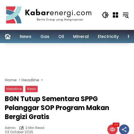
Skip
to
content
News
Gas
Oil
Mineral
Electricity
Re
Home
Headline
Headline
News
BGN Tutup Sementara SPPG
Pelanggar SOP Program Makan
Bergizi Gratis
319
Admin
2 Min Read
03 October 2025