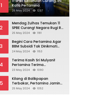
11 SPBE Ketahuan Curang, Ini
1
Kata Pertamina
25 May 2024
1237
Mendag Zulhas Temukan 11
2
SPBE Curang! Negara Rugi Rp
18,7 Miliar/ Tahun
25 May 2024
1181
Begini Cara Pertamina Agar
3
BBM Subsidi Tak Dinikmati
Orang Kaya!
24 May 2024
1153
Terima Kasih Sri Mulyani!
4
Pertamina Terima
Kompensasi BBM Rp 43,52
23 May 2024
1090
Triliun
Kilang di Balikpapan
5
Terbakar, Pertamina Jamin
Pasokan BBM Aman
25 May 2024
1052