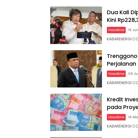
Dua Kali D
Kini Rp228,3
Headline
19 Ju
KABARENERGI.COM
Trenggono 
Perjalanan
Headline
09 J
KABARENERGI.COM
Kredit Inv
pada Proy
Headline
16 M
KABARENERGI.COM