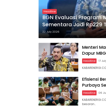
Headline
BGN Evaluasi Program 
Sementara Jadi Rp229 Tr
22 July 2026
Menteri Ma
Dapur MBG 
Headline
17 Ju
KABARENERGI.COM
Efisiensi 
Purbaya Se
Headline
06 Ju
KABARENERGI.CO
besaran…