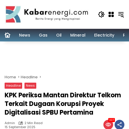
Skip
to
content
News
Gas
Oil
Mineral
Electricity
Re
Home
Headline
Headline
News
KPK Periksa Mantan Direktur Telkom
Terkait Dugaan Korupsi Proyek
Digitalisasi SPBU Pertamina
337
Admin
2 Min Read
15 September 2025