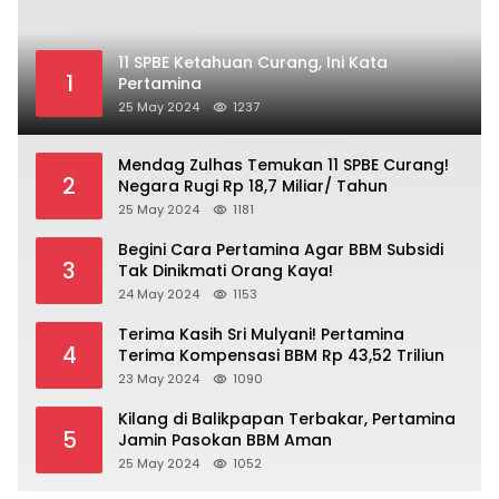
11 SPBE Ketahuan Curang, Ini Kata
1
Pertamina
25 May 2024
1237
Mendag Zulhas Temukan 11 SPBE Curang!
2
Negara Rugi Rp 18,7 Miliar/ Tahun
25 May 2024
1181
Begini Cara Pertamina Agar BBM Subsidi
3
Tak Dinikmati Orang Kaya!
24 May 2024
1153
Terima Kasih Sri Mulyani! Pertamina
4
Terima Kompensasi BBM Rp 43,52 Triliun
23 May 2024
1090
Kilang di Balikpapan Terbakar, Pertamina
5
Jamin Pasokan BBM Aman
25 May 2024
1052