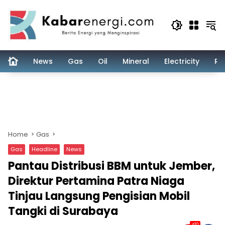
Skip
to
content
News
Gas
Oil
Mineral
Electricity
Re
Home
Gas
Gas
Headline
News
Pantau Distribusi BBM untuk Jember,
Direktur Pertamina Patra Niaga
Tinjau Langsung Pengisian Mobil
Tangki di Surabaya
410