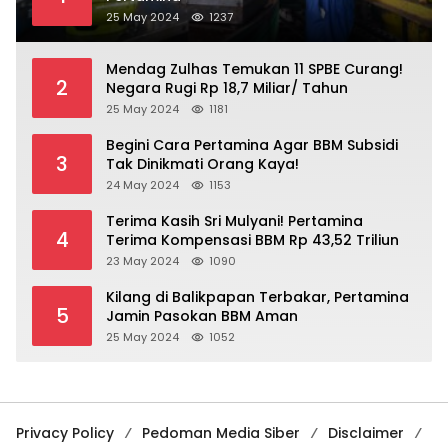
25 May 2024
1237
Mendag Zulhas Temukan 11 SPBE Curang!
2
Negara Rugi Rp 18,7 Miliar/ Tahun
25 May 2024
1181
Begini Cara Pertamina Agar BBM Subsidi
3
Tak Dinikmati Orang Kaya!
24 May 2024
1153
Terima Kasih Sri Mulyani! Pertamina
4
Terima Kompensasi BBM Rp 43,52 Triliun
23 May 2024
1090
Kilang di Balikpapan Terbakar, Pertamina
5
Jamin Pasokan BBM Aman
25 May 2024
1052
Privacy Policy
Pedoman Media Siber
Disclaimer