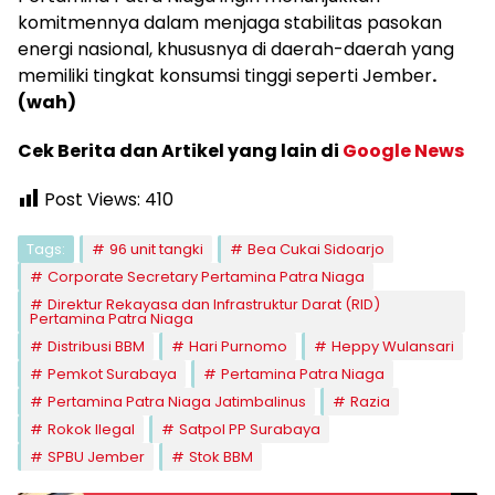
komitmennya dalam menjaga stabilitas pasokan
energi nasional, khususnya di daerah-daerah yang
memiliki tingkat konsumsi tinggi seperti Jember
.
(wah)
Cek Berita dan Artikel yang lain di
Google News
Post Views:
410
Tags:
96 unit tangki
Bea Cukai Sidoarjo
Corporate Secretary Pertamina Patra Niaga
Direktur Rekayasa dan Infrastruktur Darat (RID)
Pertamina Patra Niaga
Distribusi BBM
Hari Purnomo
Heppy Wulansari
Pemkot Surabaya
Pertamina Patra Niaga
Pertamina Patra Niaga Jatimbalinus
Razia
Rokok Ilegal
Satpol PP Surabaya
SPBU Jember
Stok BBM