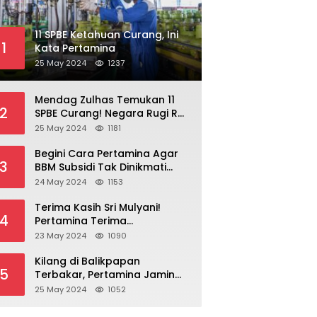
11 SPBE Ketahuan Curang, Ini
1
Kata Pertamina
25 May 2024
1237
Mendag Zulhas Temukan 11
2
SPBE Curang! Negara Rugi Rp
18,7 Miliar/ Tahun
25 May 2024
1181
Begini Cara Pertamina Agar
3
BBM Subsidi Tak Dinikmati
Orang Kaya!
24 May 2024
1153
Terima Kasih Sri Mulyani!
4
Pertamina Terima
Kompensasi BBM Rp 43,52
23 May 2024
1090
Triliun
Kilang di Balikpapan
5
Terbakar, Pertamina Jamin
Pasokan BBM Aman
25 May 2024
1052