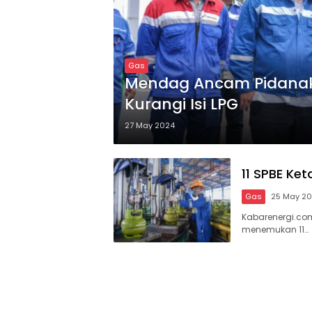
Gas
Mendag Ancam Pidanak
Kurangi Isi LPG
27 May 2024
11 SPBE Ke
Gas
25 May 2
Kabarenergi.co
menemukan 11…