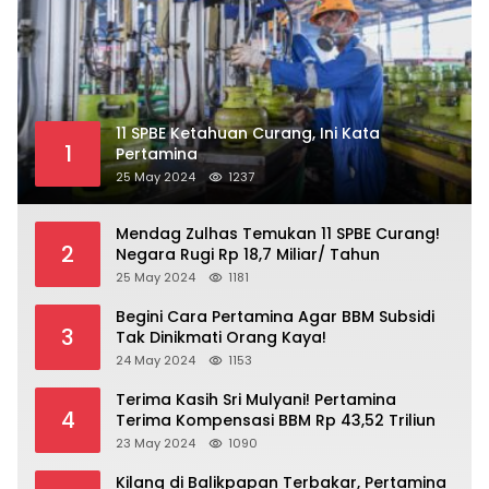
11 SPBE Ketahuan Curang, Ini Kata
1
Pertamina
25 May 2024
1237
Mendag Zulhas Temukan 11 SPBE Curang!
2
Negara Rugi Rp 18,7 Miliar/ Tahun
25 May 2024
1181
Begini Cara Pertamina Agar BBM Subsidi
3
Tak Dinikmati Orang Kaya!
24 May 2024
1153
Terima Kasih Sri Mulyani! Pertamina
4
Terima Kompensasi BBM Rp 43,52 Triliun
23 May 2024
1090
Kilang di Balikpapan Terbakar, Pertamina