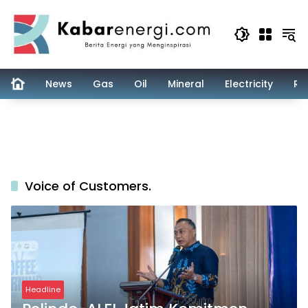
Skip
to
content
News
Gas
Oil
Mineral
Electricity
Re
Voice of Customers.
Headline