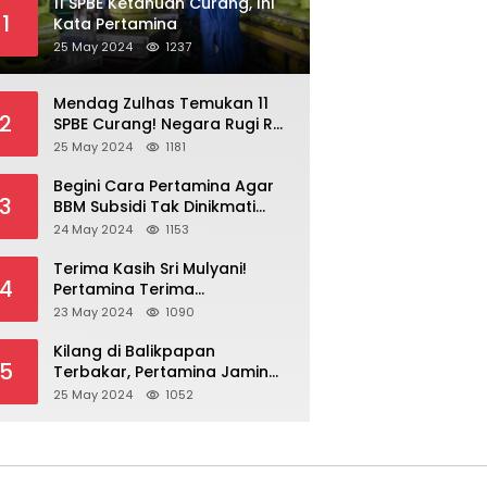
11 SPBE Ketahuan Curang, Ini
1
Kata Pertamina
25 May 2024
1237
Mendag Zulhas Temukan 11
2
SPBE Curang! Negara Rugi Rp
18,7 Miliar/ Tahun
25 May 2024
1181
Begini Cara Pertamina Agar
3
BBM Subsidi Tak Dinikmati
Orang Kaya!
24 May 2024
1153
Terima Kasih Sri Mulyani!
4
Pertamina Terima
Kompensasi BBM Rp 43,52
23 May 2024
1090
Triliun
Kilang di Balikpapan
5
Terbakar, Pertamina Jamin
Pasokan BBM Aman
25 May 2024
1052