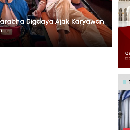
Karabha Digdaya Ajak Karyawan
h