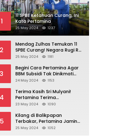
11 SPBE Ketahuan Curang, Ini
1
Kata Pertamina
25 May 2024
1237
Mendag Zulhas Temukan 11
2
SPBE Curang! Negara Rugi Rp
18,7 Miliar/ Tahun
25 May 2024
1181
Begini Cara Pertamina Agar
3
BBM Subsidi Tak Dinikmati
Orang Kaya!
24 May 2024
1153
Terima Kasih Sri Mulyani!
4
Pertamina Terima
Kompensasi BBM Rp 43,52
23 May 2024
1090
Triliun
Kilang di Balikpapan
5
Terbakar, Pertamina Jamin
Pasokan BBM Aman
25 May 2024
1052