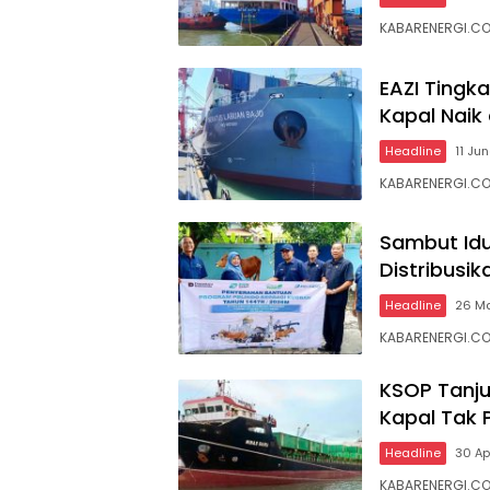
KABARENERGI.COM
EAZI Tingk
Kapal Naik
Headline
11 Ju
KABARENERGI.COM
Sambut Idu
Distribusi
Headline
26 M
KABARENERGI.COM
KSOP Tanju
Kapal Tak 
Headline
30 Ap
KABARENERGI.CO