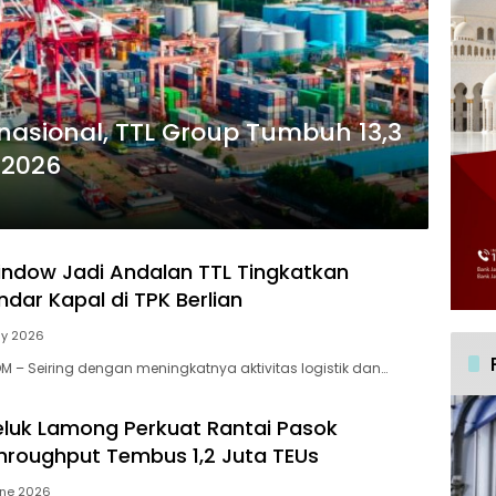
nasional, TTL Group Tumbuh 13,3
 2026
indow Jadi Andalan TTL Tingkatkan
andar Kapal di TPK Berlian
ly 2026
 – Seiring dengan meningkatnya aktivitas logistik dan…
eluk Lamong Perkuat Rantai Pasok
Throughput Tembus 1,2 Juta TEUs
une 2026