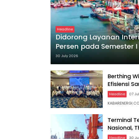
Headline
Didorong Layanan Inter
Persen pada Semester I
30 July 2026
Berthing W
Efisiensi S
Headline
07 Ju
KABARENERGI.COM
Terminal T
Nasional, 
Headline
30 J