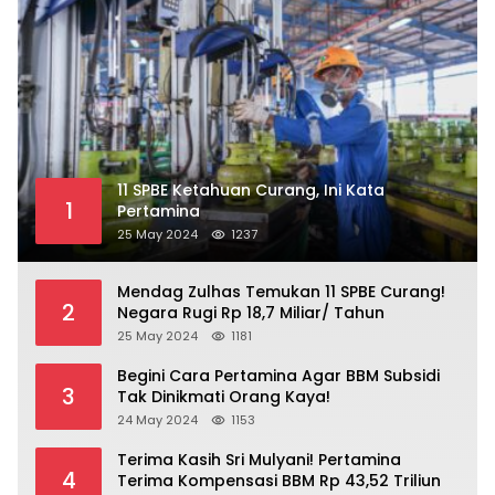
11 SPBE Ketahuan Curang, Ini Kata
1
Pertamina
25 May 2024
1237
Mendag Zulhas Temukan 11 SPBE Curang!
2
Negara Rugi Rp 18,7 Miliar/ Tahun
25 May 2024
1181
Begini Cara Pertamina Agar BBM Subsidi
3
Tak Dinikmati Orang Kaya!
24 May 2024
1153
Terima Kasih Sri Mulyani! Pertamina
4
Terima Kompensasi BBM Rp 43,52 Triliun