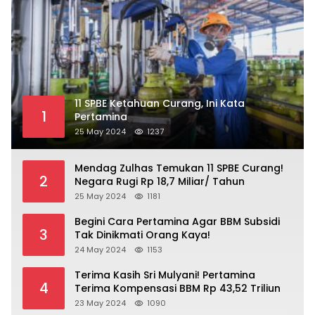
11 SPBE Ketahuan Curang, Ini Kata
1
Pertamina
25 May 2024
1237
Mendag Zulhas Temukan 11 SPBE Curang!
2
Negara Rugi Rp 18,7 Miliar/ Tahun
25 May 2024
1181
Begini Cara Pertamina Agar BBM Subsidi
3
Tak Dinikmati Orang Kaya!
24 May 2024
1153
Terima Kasih Sri Mulyani! Pertamina
4
Terima Kompensasi BBM Rp 43,52 Triliun
23 May 2024
1090