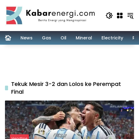
Skip
to
content
News
Gas
Oil
Mineral
Electricity
Re
Tekuk Mesir 3-2 dan Lolos ke Perempat
Final
Headline