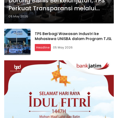
Dorong Bisnis Berkelanjutan, TPS
Perkuat Transparansi melalui
Sustainability Report
09 May 2026
TPS Berbagi Wawasan Industri ke
Mahasiswa UNISBA dalam Program TJSL
Headline
05 May 2026