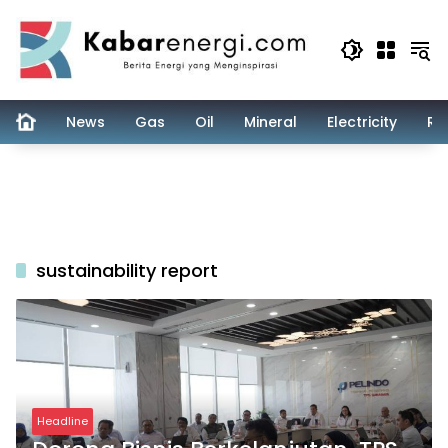
Skip
to
content
News
Gas
Oil
Mineral
Electricity
Re
sustainability report
Headline