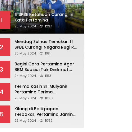
11 SPBE Ketahuan Curang, Ini
1
Kata Pertamina
25 May 2024
1237
Mendag Zulhas Temukan 11
2
SPBE Curang! Negara Rugi Rp
18,7 Miliar/ Tahun
25 May 2024
1181
Begini Cara Pertamina Agar
3
BBM Subsidi Tak Dinikmati
Orang Kaya!
24 May 2024
1153
Terima Kasih Sri Mulyani!
4
Pertamina Terima
Kompensasi BBM Rp 43,52
23 May 2024
1090
Triliun
Kilang di Balikpapan
5
Terbakar, Pertamina Jamin
Pasokan BBM Aman
25 May 2024
1052