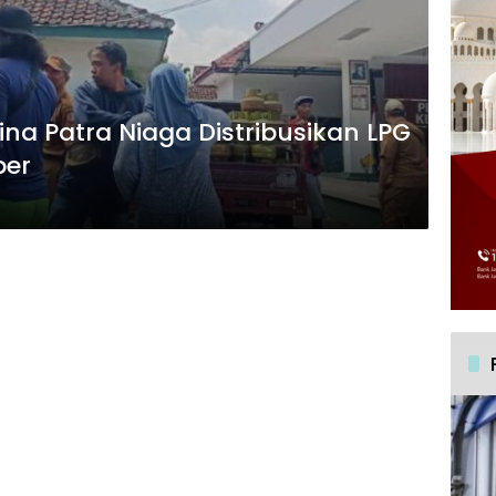
na Patra Niaga Distribusikan LPG
ber