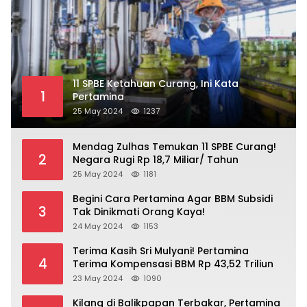
11 SPBE Ketahuan Curang, Ini Kata
1
Pertamina
25 May 2024
1237
Mendag Zulhas Temukan 11 SPBE Curang!
2
Negara Rugi Rp 18,7 Miliar/ Tahun
25 May 2024
1181
Begini Cara Pertamina Agar BBM Subsidi
3
Tak Dinikmati Orang Kaya!
24 May 2024
1153
Terima Kasih Sri Mulyani! Pertamina
4
Terima Kompensasi BBM Rp 43,52 Triliun
23 May 2024
1090
Kilang di Balikpapan Terbakar, Pertamina