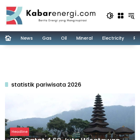
Skip
to
content
News
Gas
Oil
Mineral
Electricity
Re
statistik pariwisata 2026
Headline