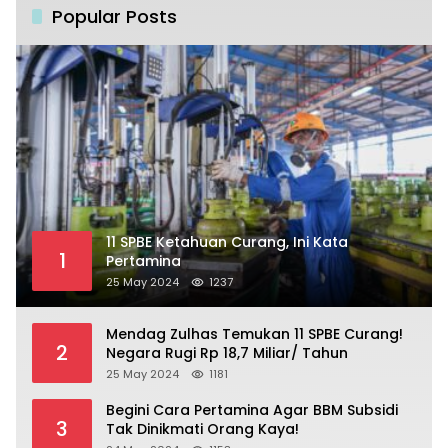
Popular Posts
11 SPBE Ketahuan Curang, Ini Kata
1
Pertamina
25 May 2024
1237
Mendag Zulhas Temukan 11 SPBE Curang!
2
Negara Rugi Rp 18,7 Miliar/ Tahun
25 May 2024
1181
Begini Cara Pertamina Agar BBM Subsidi
3
Tak Dinikmati Orang Kaya!