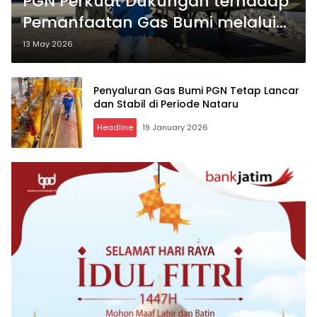
PGN Perkuat Dukungan terhadap
Pemanfaatan Gas Bumi melalui
CNG
13 May 2026
Penyaluran Gas Bumi PGN Tetap Lancar
dan Stabil di Periode Nataru
Headline
19 January 2026