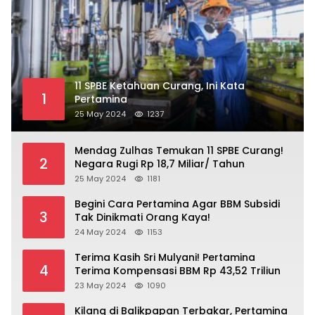
11 SPBE Ketahuan Curang, Ini Kata
1
Pertamina
25 May 2024
1237
Mendag Zulhas Temukan 11 SPBE Curang!
2
Negara Rugi Rp 18,7 Miliar/ Tahun
25 May 2024
1181
Begini Cara Pertamina Agar BBM Subsidi
3
Tak Dinikmati Orang Kaya!
24 May 2024
1153
Terima Kasih Sri Mulyani! Pertamina
4
Terima Kompensasi BBM Rp 43,52 Triliun
23 May 2024
1090
Kilang di Balikpapan Terbakar, Pertamina