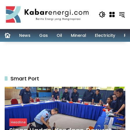
Skip
to
content
News
Gas
Oil
Mineral
Electricity
Re
Smart Port
Headline