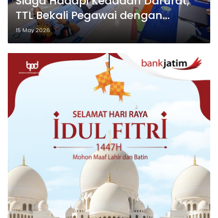
Siaga Hadapi Keadaan Darurat,
TTL Bekali Pegawai dengan
Sertifikasi P3K
15 May 2026