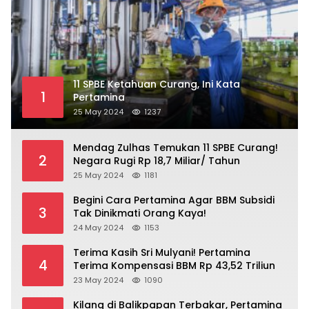
11 SPBE Ketahuan Curang, Ini Kata
1
Pertamina
25 May 2024
1237
Mendag Zulhas Temukan 11 SPBE Curang!
2
Negara Rugi Rp 18,7 Miliar/ Tahun
25 May 2024
1181
Begini Cara Pertamina Agar BBM Subsidi
3
Tak Dinikmati Orang Kaya!
24 May 2024
1153
Terima Kasih Sri Mulyani! Pertamina
4
Terima Kompensasi BBM Rp 43,52 Triliun
23 May 2024
1090
Kilang di Balikpapan Terbakar, Pertamina