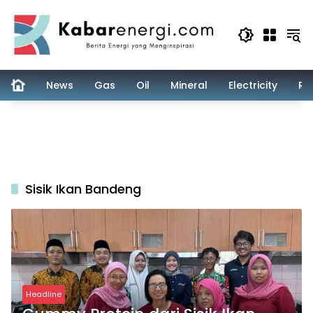
Skip
to
content
News
Gas
Oil
Mineral
Electricity
Re
Sisik Ikan Bandeng
Headline