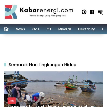
Skip
to
content
News
Gas
Oil
Mineral
Electricity
Re
Semarak Hari Lingkungan Hidup
Gas