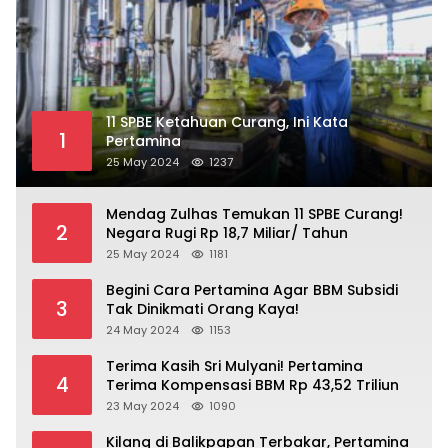
11 SPBE Ketahuan Curang, Ini Kata
1
Pertamina
25 May 2024
1237
Mendag Zulhas Temukan 11 SPBE Curang!
2
Negara Rugi Rp 18,7 Miliar/ Tahun
25 May 2024
1181
Begini Cara Pertamina Agar BBM Subsidi
3
Tak Dinikmati Orang Kaya!
24 May 2024
1153
Terima Kasih Sri Mulyani! Pertamina
4
Terima Kompensasi BBM Rp 43,52 Triliun
23 May 2024
1090
Kilang di Balikpapan Terbakar, Pertamina