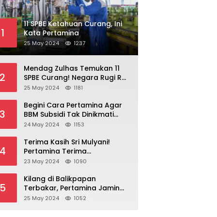
11 SPBE Ketahuan Curang, Ini
1
Kata Pertamina
25 May 2024
1237
Mendag Zulhas Temukan 11
2
SPBE Curang! Negara Rugi Rp
18,7 Miliar/ Tahun
25 May 2024
1181
Begini Cara Pertamina Agar
3
BBM Subsidi Tak Dinikmati
Orang Kaya!
24 May 2024
1153
Terima Kasih Sri Mulyani!
4
Pertamina Terima
Kompensasi BBM Rp 43,52
23 May 2024
1090
Triliun
Kilang di Balikpapan
5
Terbakar, Pertamina Jamin
Pasokan BBM Aman
25 May 2024
1052