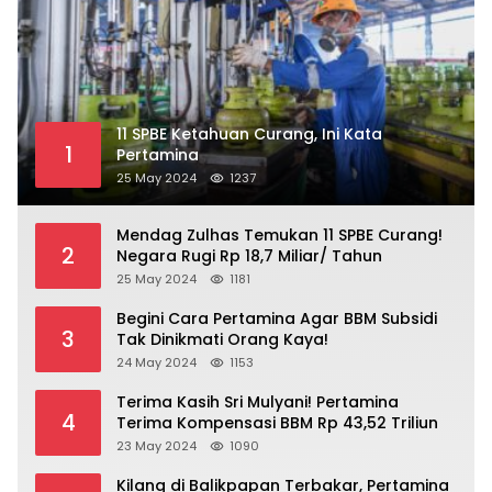
11 SPBE Ketahuan Curang, Ini Kata
1
Pertamina
25 May 2024
1237
Mendag Zulhas Temukan 11 SPBE Curang!
2
Negara Rugi Rp 18,7 Miliar/ Tahun
25 May 2024
1181
Begini Cara Pertamina Agar BBM Subsidi
3
Tak Dinikmati Orang Kaya!
24 May 2024
1153
Terima Kasih Sri Mulyani! Pertamina
4
Terima Kompensasi BBM Rp 43,52 Triliun
23 May 2024
1090
Kilang di Balikpapan Terbakar, Pertamina