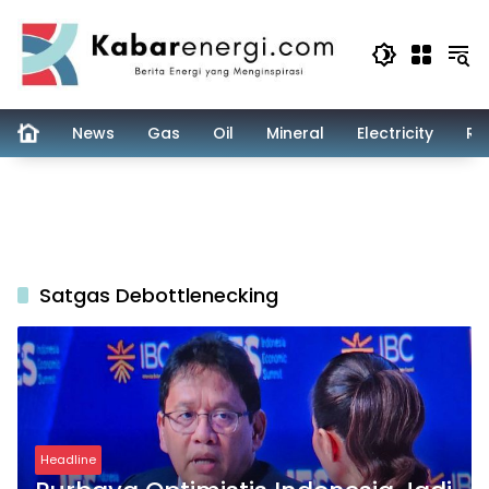
Skip
to
content
News
Gas
Oil
Mineral
Electricity
Re
Satgas Debottlenecking
Headline