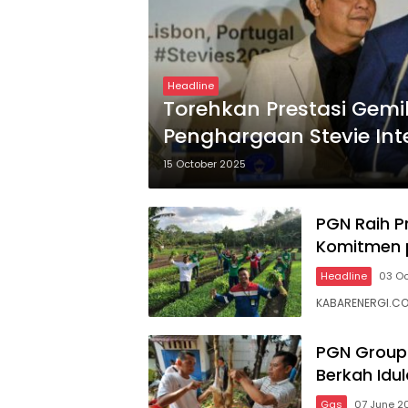
Headline
Torehkan Prestasi Gemi
Penghargaan Stevie Int
15 October 2025
PGN Raih P
Komitmen 
Headline
03 Oc
KABARENERGI.CO
PGN Group 
Berkah Idu
Gas
07 June 2