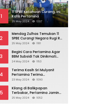
11 SPBE Ketahuan Curang, Ini
1
Kata Pertamina
25 May 2024
1237
Mendag Zulhas Temukan 11
2
SPBE Curang! Negara Rugi Rp
18,7 Miliar/ Tahun
25 May 2024
1181
Begini Cara Pertamina Agar
3
BBM Subsidi Tak Dinikmati
Orang Kaya!
24 May 2024
1153
Terima Kasih Sri Mulyani!
4
Pertamina Terima
Kompensasi BBM Rp 43,52
23 May 2024
1090
Triliun
Kilang di Balikpapan
5
Terbakar, Pertamina Jamin
Pasokan BBM Aman
25 May 2024
1052