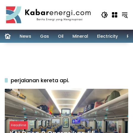
Skip
to
content
News
Gas
Oil
Mineral
Electricity
Re
perjalanan kereta api.
Headline