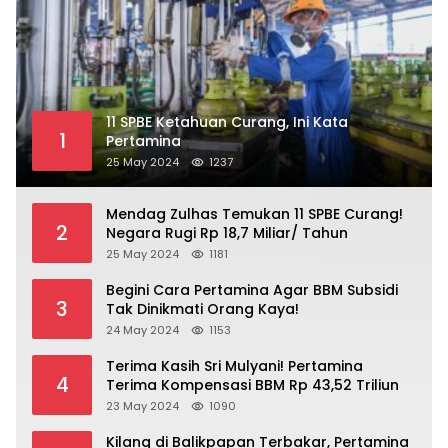
11 SPBE Ketahuan Curang, Ini Kata
1
Pertamina
25 May 2024
1237
Mendag Zulhas Temukan 11 SPBE Curang!
2
Negara Rugi Rp 18,7 Miliar/ Tahun
25 May 2024
1181
Begini Cara Pertamina Agar BBM Subsidi
3
Tak Dinikmati Orang Kaya!
24 May 2024
1153
Terima Kasih Sri Mulyani! Pertamina
4
Terima Kompensasi BBM Rp 43,52 Triliun
23 May 2024
1090
Kilang di Balikpapan Terbakar, Pertamina